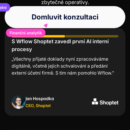
zbytečné operativy.
etní
Domluvit konzultaci
Finanční analytik
S Wflow Shoptet zavedl první AI interní
Účení Lindt chválí nízkou chybovost a
procesy
úsporu času
„Všechny přijaté doklady nyní zpracováváme
“Mobilní aplikace Wflow je nejjednodušší a
digitálně, včetně jejich schvalování a předání
nejrychlejší nástroj na schvalování faktur. Velmi
externí účetní firmě. S tím nám pomohlo Wflow."
oceňuji, že nemusím při každé transakci složitě
zapínat počítač, ale stačí dvě kliknutí v aplikaci a
mám vše odbavené. “
Jan Hospodka
Kristýna Nejezchlebová
CEO
Project manager
,
Shoptet
,
Lindt