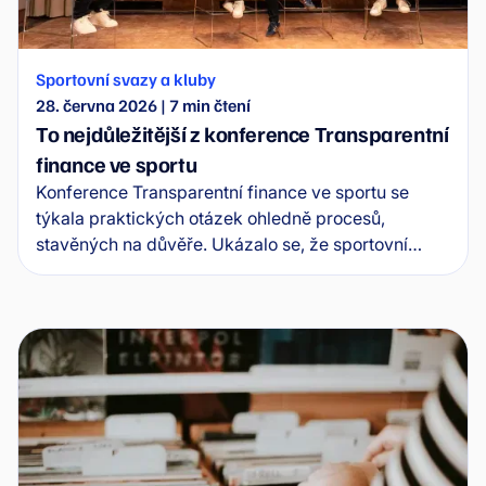
Sportovní svazy a kluby
28. června 2026
|
7
min čtení
To nejdůležitější z konference Transparentní
finance ve sportu
Konference Transparentní finance ve sportu se
týkala praktických otázek ohledně procesů,
stavěných na důvěře. Ukázalo se, že sportovní
svazy potřebují zavádět systém, který ochrání
peníze, lidi a posílí všeobecnou důvěru. Tady jsou
hlavní poznatky z diskuze se zástupci sportovních
svazů, bankovního sektoru a odborníků na finanční
kontrolu.