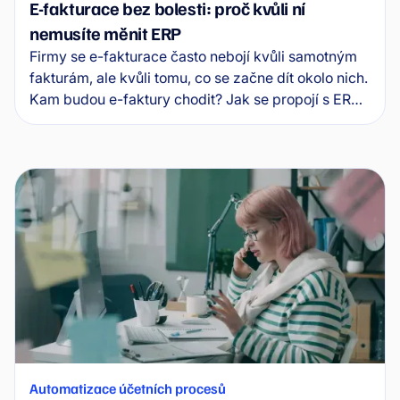
E-fakturace bez bolesti: proč kvůli ní
nemusíte měnit ERP
Firmy se e-fakturace často nebojí kvůli samotným
fakturám, ale kvůli tomu, co se začne dít okolo nich.
Kam budou e-faktury chodit? Jak se propojí s ERP?
Kdo je schválí a co se stane s výjimkami?
Automatizace účetních procesů