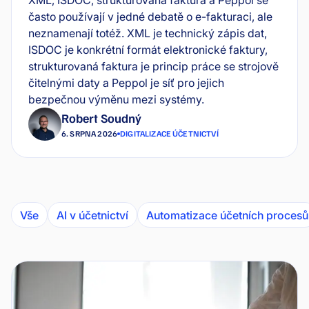
XML, ISDOC, strukturovaná faktura a Peppol se
často používají v jedné debatě o e-fakturaci, ale
neznamenají totéž. XML je technický zápis dat,
ISDOC je konkrétní formát elektronické faktury,
strukturovaná faktura je princip práce se strojově
čitelnými daty a Peppol je síť pro jejich
bezpečnou výměnu mezi systémy.
Robert Soudný
6. SRPNA 2026
DIGITALIZACE ÚČETNICTVÍ
Vše
AI v účetnictví
Automatizace účetních procesů