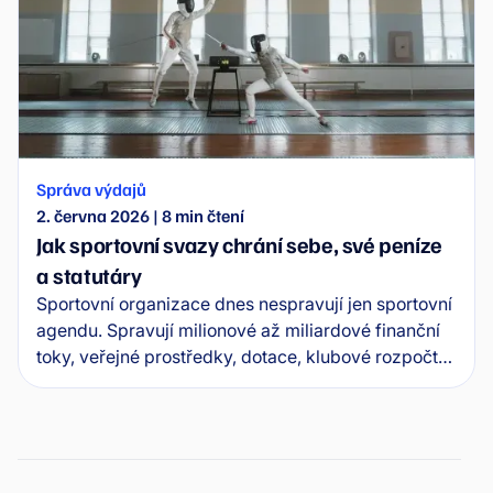
Správa výdajů
2. června 2026
|
8
min čtení
Jak sportovní svazy chrání sebe, své peníze
a statutáry
Sportovní organizace dnes nespravují jen sportovní
agendu. Spravují milionové až miliardové finanční
toky, veřejné prostředky, dotace, klubové rozpočty i
sponzorské peníze. A právě finance se stávají
oblastí, kde dnes vzniká největší tlak na
transparentnost, kontrolu a osobní odpovědnost
statutárů.