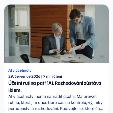
čitelnými daty a Peppol je síť pro jejich bezpečnou
výměnu mezi systémy.
AI v účetnictví
29. července 2026
|
7
min čtení
Účetní rutina patří AI. Rozhodování zůstává
lidem.
AI v účetnictví nemá nahradit účetní. Má převzít
rutinu, která jim dnes bere čas na kontrolu, výjimky,
poradenství a rozhodování. Podívejte se, které části