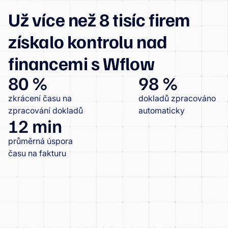
Už více než 8 tisíc firem
získalo kontrolu nad
financemi s Wflow
80 %
98 %
zkrácení času na
dokladů zpracováno
zpracování dokladů
automaticky
12 min
průměrná úspora
času na fakturu
Český tenisový svaz: od problémů s