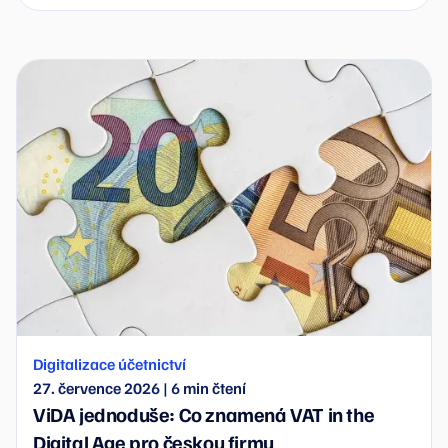
účetní práce AI převezme jako první.
Digitalizace účetnictví
27. července 2026
|
6
min čtení
ViDA jednoduše: Co znamená VAT in the
Digital Age pro českou firmu