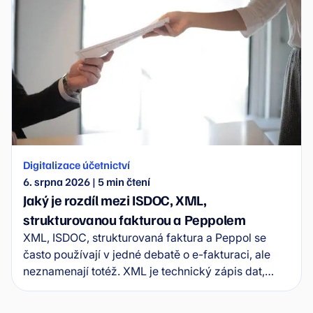
Digitalizace účetnictví
6. srpna 2026
|
5
min čtení
Jaký je rozdíl mezi ISDOC, XML,
strukturovanou fakturou a Peppolem
XML, ISDOC, strukturovaná faktura a Peppol se
často používají v jedné debatě o e-fakturaci, ale
neznamenají totéž. XML je technický zápis dat,
ISDOC je konkrétní formát elektronické faktury,
strukturovaná faktura je princip práce se strojově