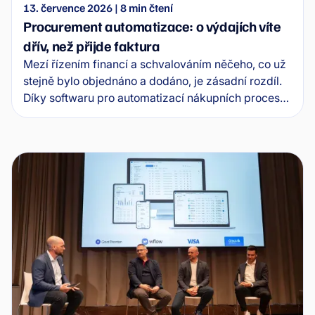
13. července 2026
|
8
min čtení
Procurement automatizace: o výdajích víte
dřív, než přijde faktura
Mezí řízením financí a schvalováním něčeho, co už
stejně bylo objednáno a dodáno, je zásadní rozdíl.
Díky softwaru pro automatizací nákupních procesů
je účetní oddělení součástí celého workflow už od
začátku.