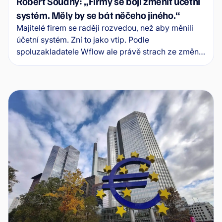
Robert Soudný: „Firmy se bojí změnit účetní
systém. Měly by se bát něčeho jiného.“
Majitelé firem se raději rozvedou, než aby měnili
účetní systém. Zní to jako vtip. Podle
spoluzakladatele Wflow ale právě strach ze změny
brání mnoha firmám získat kontrolu nad financemi
v době, kdy rozhodují rychlost, data a
automatizace. Co dnes nejčastěji brzdí české
firmy?