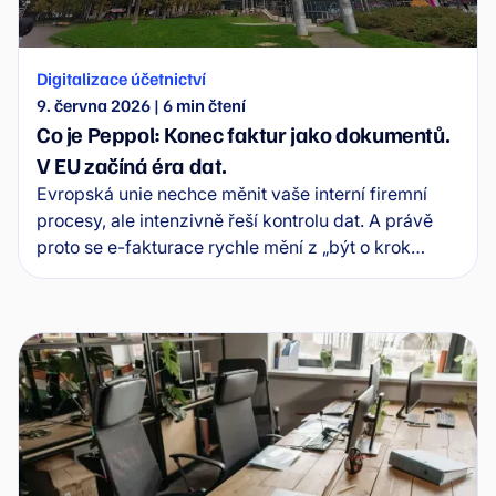
Digitalizace účetnictví
9. června 2026
|
6
min čtení
Co je Peppol: Konec faktur jako dokumentů.
V EU začíná éra dat.
Evropská unie nechce měnit vaše interní firemní
procesy, ale intenzivně řeší kontrolu dat. A právě
proto se e-fakturace rychle mění z „být o krok
napřed“ na standard, který bude povinný.