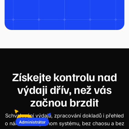
Získejte kontrolu nad
výdaji dřív, než vás
začnou brzdit
Schvalování výdajů, zpracování dokladů i přehled
Administrátor
CFO
o nákladech v jednom systému, bez chaosu a bez