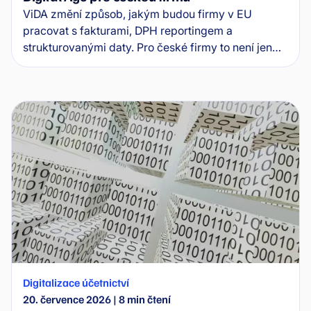
ViDA změní způsob, jakým budou firmy v EU
pracovat s fakturami, DPH reportingem a
strukturovanými daty. Pro české firmy to není jen
legislativní téma, ale signál, že účetní procesy musí
být připravené na e-fakturaci a větší automatizaci.
Čím dřív firma začne řešit data, workflow a
napojení na ERP, tím menší riziko bude později
znamenat povinná změna.
Digitalizace účetnictví
20. července 2026
|
8
min čtení