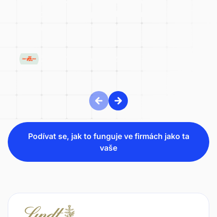
dotacemi k transparentní kontrole financí
díky wflow a Grant Thornton
ČESKÝ TENISOVÝ SVAZ
Podívat se, jak to funguje ve firmách jako ta
vaše