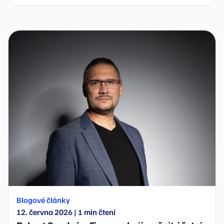
samotných. Wflow nyní přichází s další fází
automatizace účetnictví: systémem, který se učí z
reálného účetního chování a sám navrhuje pravidla
zaúčtování.
Blogové články
12. června 2026
|
1
min čtení