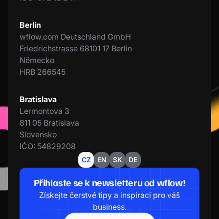
Berlín
wflow.com Deutschland GmbH
Friedrichstrasse 68101 17 Berlin
Německo
HRB 266545
Bratislava
Lermontova 3
811 05 Bratislava
Slovensko
IČO: 54829208
CZ
EN
SK
DE
Přihlaste se k newsletteru od wflow!
Získejte čerstvé tipy a inspiraci pro váš
business.