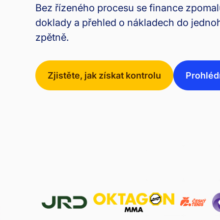
Bez řízeného procesu se finance zpomalu
doklady a přehled o nákladech do jednoh
zpětně.
Zjistěte, jak získat kontrolu
Prohlédn