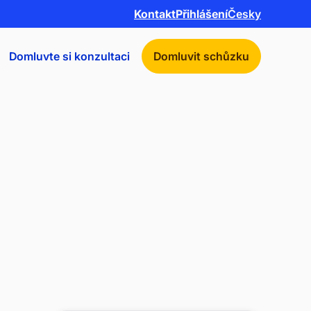
Kontakt
Přihlášení
Česky
Domluvte si konzultaci
Domluvit schůzku