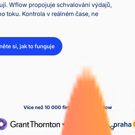
jí. Wflow propojuje schvalování výdajů,
o toku. Kontrola v reálném čase, ne
ěte si, jak to funguje
Více než 10 000 firem důvěřuje Wflow