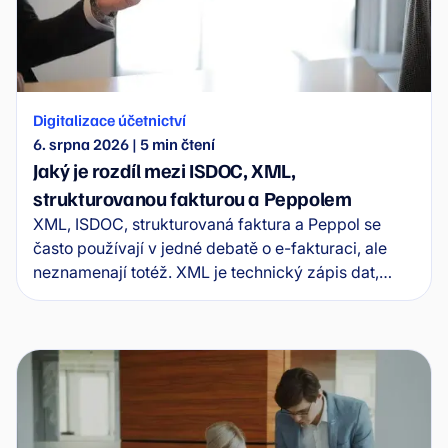
Digitalizace účetnictví
6. srpna 2026
|
5
min čtení
Jaký je rozdíl mezi ISDOC, XML,
strukturovanou fakturou a Peppolem
XML, ISDOC, strukturovaná faktura a Peppol se
často používají v jedné debatě o e-fakturaci, ale
neznamenají totéž. XML je technický zápis dat,
ISDOC je konkrétní formát elektronické faktury,
strukturovaná faktura je princip práce se strojově
čitelnými daty a Peppol je síť pro jejich bezpečnou
výměnu mezi systémy.