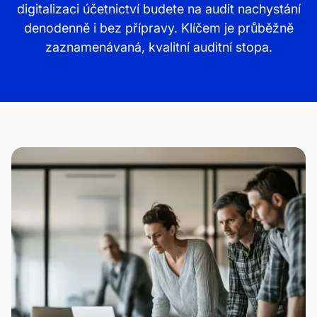
digitalizaci účetnictví budete na audit nachystání
denodenně i bez přípravy. Klíčem je průběžně
zaznamenávaná, kvalitní auditní stopa.