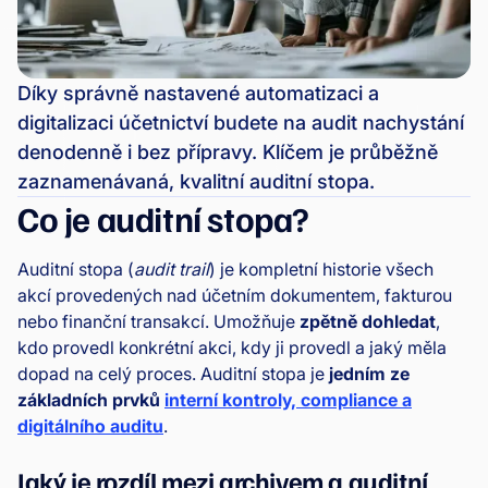
Díky správně nastavené automatizaci a
digitalizaci účetnictví budete na audit nachystání
denodenně i bez přípravy. Klíčem je průběžně
zaznamenávaná, kvalitní auditní stopa.
Co je auditní stopa?
Auditní stopa (
audit trail
) je kompletní historie všech
akcí provedených nad účetním dokumentem, fakturou
nebo finanční transakcí. Umožňuje
zpětně dohledat
,
kdo provedl konkrétní akci, kdy ji provedl a jaký měla
dopad na celý proces. Auditní stopa je
jedním ze
základních prvků
interní kontroly, compliance a
digitálního auditu
.
Jaký je rozdíl mezi archivem a auditní