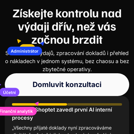
Získejte kontrolu nad
výdaji dřív, než vás
začnou brzdit
CFO
Schvalování výdajů, zpracování dokladů i přehled
Administrátor
o nákladech v jednom systému, bez chaosu a bez
zbytečné operativy.
Domluvit konzultaci
Účetní
S Wflow Shoptet zavedl první AI interní
Účení Lindt chválí nízkou chybovost a
nanční analytik
procesy
úsporu času
„Všechny přijaté doklady nyní zpracováváme
“Mobilní aplikace Wflow je nejjednodušší a