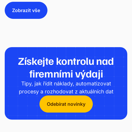
být připravené na e-fakturaci a větší automatizaci.
Čím dřív firma začne řešit data, workflow a
Zobrazit vše
napojení na ERP, tím menší riziko bude později
znamenat povinná změna.
Získejte kontrolu nad
firemními výdaji
Tipy, jak řídit náklady, automatizovat
procesy a rozhodovat z aktuálních dat
Odebírat novinky