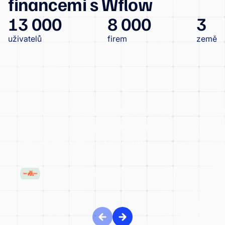
financemi s Wflow
13 000
8 000
3
uživatelů
firem
země
Český tenisový svaz: od problémů s
dotacemi k transparentní kontrole financí
díky wflow a Grant Thornton
ČESKÝ TENISOVÝ SVAZ