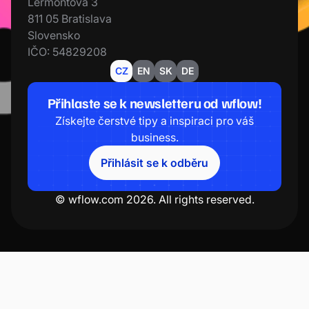
Lermontova 3
811 05 Bratislava
Slovensko
IČO: 54829208
CZ
EN
SK
DE
Přihlaste se k newsletteru od wflow!
Získejte čerstvé tipy a inspiraci pro váš
business.
Přihlásit se k odběru
© wflow.com 2026. All rights reserved.