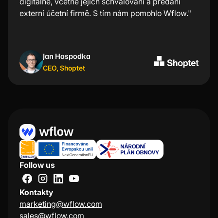
digitálně, včetně jejich schvalování a předání
nejrychlejší nástroj na schvalování faktur. Velmi
externí účetní firmě. S tím nám pomohlo Wflow."
oceňuji, že nemusím při každé transakci složitě
zapínat počítač, ale stačí dvě kliknutí v aplikaci a
mám vše odbavené. “
Jan Hospodka
Kristýna Nejezchlebová
CEO
Project manager
,
Shoptet
,
Lindt
Follow us
Kontakty
marketing@wflow.com
sales@wflow.com