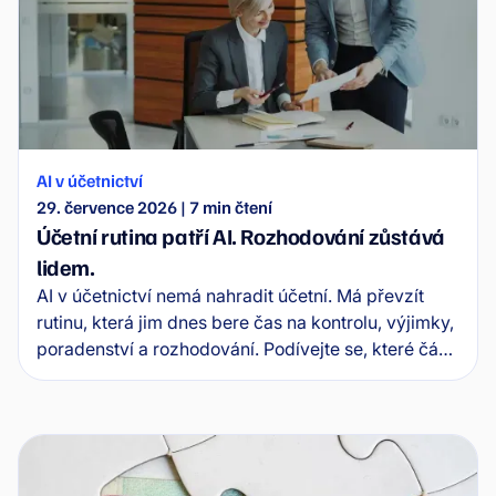
AI v účetnictví
29. července 2026
|
7
min čtení
Účetní rutina patří AI. Rozhodování zůstává
lidem.
AI v účetnictví nemá nahradit účetní. Má převzít
rutinu, která jim dnes bere čas na kontrolu, výjimky,
poradenství a rozhodování. Podívejte se, které části
účetní práce AI převezme jako první.