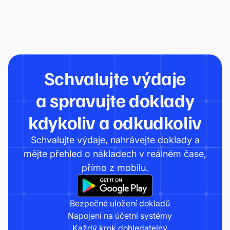
Schvalujte výdaje
a spravujte doklady
kdykoliv a odkudkoliv
Schvalujte výdaje, nahrávejte doklady a
mějte přehled o nákladech v reálném čase,
přímo z mobilu.
Bezpečné uložení dokladů
Napojení na účetní systémy
Každý krok dohledatelný