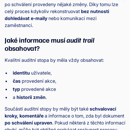
po schválení provedeny nějaké změny. Díky tomu lze
celý proces kdykoliv rekonstruovat
bez nutnosti
dohledávat e-maily
nebo komunikaci mezi
zaměstnanci.
Jaké informace musí
audit trail
obsahovat?
Kvalitní auditní stopa by měla vždy obsahovat:
identitu
uživatele,
čas
provedení akce,
typ
provedené akce
a
historii změn
.
Součástí auditní stopy by měly být také
schvalovací
kroky, komentáře
a informace o tom, zda byl dokument
po schválení upraven
. Pokud některá z těchto informací
chybí, může být obtížné prokázat správnost procesu