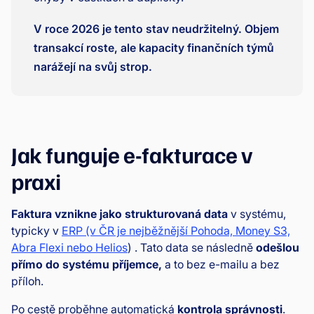
V roce 2026 je tento stav neudržitelný. Objem
transakcí roste, ale kapacity finančních týmů
narážejí na svůj strop.
Jak funguje e-fakturace v
praxi
Faktura vznikne jako strukturovaná data
v systému,
typicky v
ERP (v ČR je nejběžnější Pohoda, Money S3,
Abra Flexi nebo Helios
) . Tato data se následně
odešlou
přímo do systému příjemce,
a to bez e-mailu a bez
příloh.
Po cestě proběhne automatická
kontrola správnosti
.