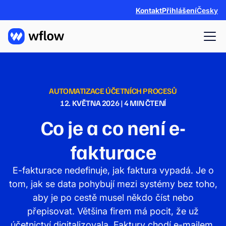
Kontakt
Přihlášení
Česky
AUTOMATIZACE ÚČETNÍCH PROCESŮ
12. KVĚTNA 2026
|
4
MIN ČTENÍ
Co je a co není e-
fakturace
E-fakturace nedefinuje, jak faktura vypadá. Je o
tom, jak se data pohybují mezi systémy bez toho,
aby je po cestě musel někdo číst nebo
přepisovat. Většina firem má pocit, že už
účetnictví digitalizovala. Faktury chodí e-mailem,