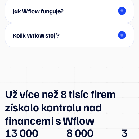
Jak Wflow funguje?
Kolik Wflow stojí?
Už více než 8 tisíc firem
získalo kontrolu nad
financemi s Wflow
13 000
8 000
3