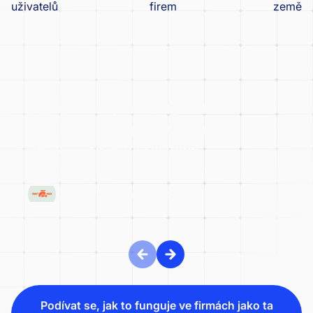
uživatelů
firem
země
Český tenisový svaz: od problémů s
dotacemi k transparentní kontrole financí
díky wflow a Grant Thornton
ČESKÝ TENISOVÝ SVAZ
Podívat se, jak to funguje ve firmách jako ta