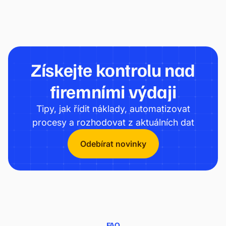
znamenat povinná změna.
Získejte kontrolu nad
firemními výdaji
Tipy, jak řídit náklady, automatizovat
procesy a rozhodovat z aktuálních dat
Odebírat novinky
FAQ