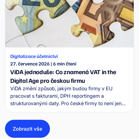
Digitalizace účetnictví
27. července 2026
|
6
min čtení
ViDA jednoduše: Co znamená VAT in the
Digital Age pro českou firmu
ViDA změní způsob, jakým budou firmy v EU
pracovat s fakturami, DPH reportingem a
strukturovanými daty. Pro české firmy to není jen
legislativní téma, ale signál, že účetní procesy musí
být připravené na e-fakturaci a větší automatizaci.
Čím dřív firma začne řešit data, workflow a
Zobrazit vše
napojení na ERP, tím menší riziko bude později