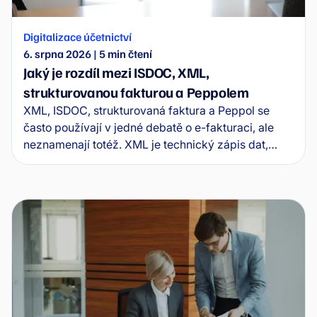
Digitalizace účetnictví
6. srpna 2026
|
5
min čtení
Jaký je rozdíl mezi ISDOC, XML,
strukturovanou fakturou a Peppolem
XML, ISDOC, strukturovaná faktura a Peppol se
často používají v jedné debatě o e-fakturaci, ale
neznamenají totéž. XML je technický zápis dat,
ISDOC je konkrétní formát elektronické faktury,
strukturovaná faktura je princip práce se strojově
čitelnými daty a Peppol je síť pro jejich bezpečnou
výměnu mezi systémy.