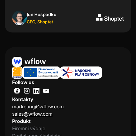
mám vše odbavené. “
Jan Hospodka
Kristýna Nejezchlebová
CEO
Project manager
,
Shoptet
,
Lindt
Follow us
Kontakty
marketing@wflow.com
sales@wflow.com
Produkt
Firemní výdaje
Digitalizace účetnictví