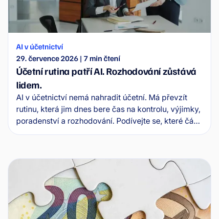
AI v účetnictví
29. července 2026
|
7
min čtení
Účetní rutina patří AI. Rozhodování zůstává
lidem.
AI v účetnictví nemá nahradit účetní. Má převzít
rutinu, která jim dnes bere čas na kontrolu, výjimky,
poradenství a rozhodování. Podívejte se, které části
účetní práce AI převezme jako první.