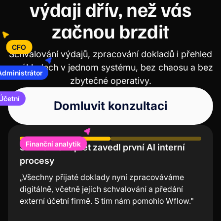
výdaji dřív, než vás
začnou brzdit
CFO
Schvalování výdajů, zpracování dokladů i přehled
o nákladech v jednom systému, bez chaosu a bez
Administrátor
zbytečné operativy.
etní
Domluvit konzultaci
Finanční analytik
S Wflow Shoptet zavedl první AI interní
Účení Lindt chválí nízkou chybovost a
procesy
úsporu času
„Všechny přijaté doklady nyní zpracováváme
“Mobilní aplikace Wflow je nejjednodušší a
digitálně, včetně jejich schvalování a předání
nejrychlejší nástroj na schvalování faktur. Velmi
externí účetní firmě. S tím nám pomohlo Wflow."
oceňuji, že nemusím při každé transakci složitě
zapínat počítač, ale stačí dvě kliknutí v aplikaci a