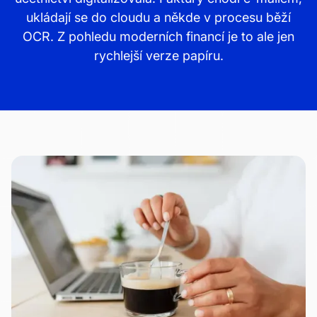
ukládají se do cloudu a někde v procesu běží
OCR. Z pohledu moderních financí je to ale jen
rychlejší verze papíru.