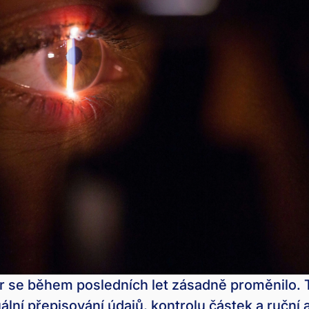
r se během posledních let zásadně proměnilo. T
ní přepisování údajů, kontrolu částek a ruční a