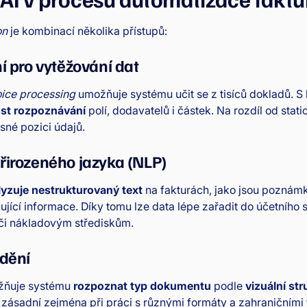
on
je kombinací několika přístupů:
ní pro vytěžování dat
oice processing
umožňuje systému učit se z tisíců dokladů. 
st rozpoznávání
polí, dodavatelů i částek. Na rozdíl od sta
sné pozici údajů.
řirozeného jazyka (NLP)
lyzuje nestrukturovaný text
na fakturách, jako jsou poznám
ící informace. Díky tomu lze data lépe zařadit do účetního s
či nákladovým střediskům.
idění
ňuje systému
rozpoznat typ dokumentu
podle
vizuální str
e zásadní zejména při práci s různými formáty a zahraničními 