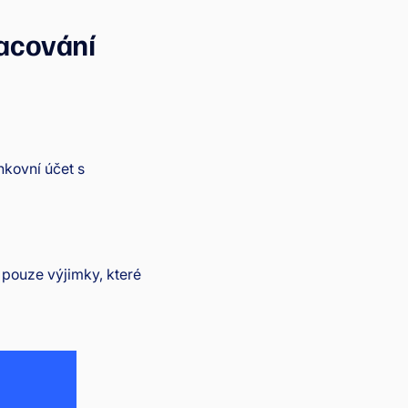
racování
nkovní účet s
pouze výjimky, které