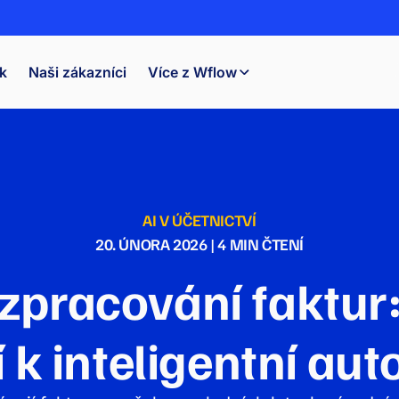
k
Naši zákazníci
Více z Wflow
AI V ÚČETNICTVÍ
20. ÚNORA 2026
|
4
MIN ČTENÍ
 zpracování faktur
 k inteligentní aut