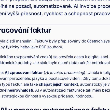
bíhá na pozadí, automatizovaně. AI invoice proc
ení vyšší přesnost, rychlost a schopnost pracova
racování faktur
yla čistě manuální. Faktury byly přepisovány do účetních sy
ny fyzicky nebo jako PDF soubory.
ického rozpoznávání znaků) se otevřela cesta k digitalizaci. 
tronické podoby, ale stále bylo nutné data ručně kontrolovat
ze:
AI zpracování faktur
(
AI invoice processing
). Umělá inte
ování přirozeného jazyka a počítačové vidění. Díky tomu dok
 typů faktur, ale také
chápat jejich kontext
, automaticky je v
adné
nesrovnalosti
. AI v automatizaci fakturace tak mění běž
í, strategickou činnost s vysokou přidanou hodnotou.
 AI v procesu automatizace fakt