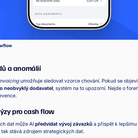
wflow
ů a anomálií
 invoicing
umožňuje sledovat vzorce chování. Pokud se objev
bo neobvyklý dodavatel
, systém na to upozorní. Nejde o foren
evence.
lýzy pro cash flow
ých dat může AI
předvídat vývoj závazků
a přispět k lepšímu
 tak stává zdrojem strategických dat.