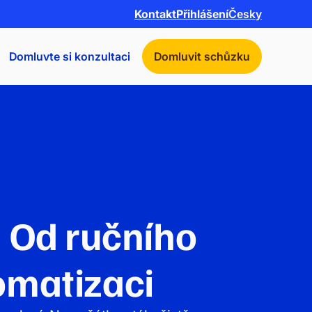
Kontakt
Přihlášení
Česky
Domluvte si konzultaci
Domluvit schůzku
: Od ručního
omatizaci