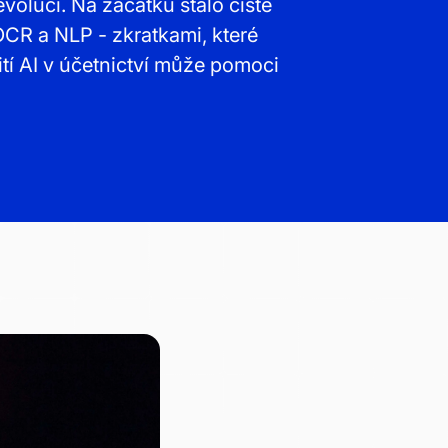
volucí. Na začátku stálo čistě
OCR a NLP - zkratkami, které
tí AI v účetnictví může pomoci