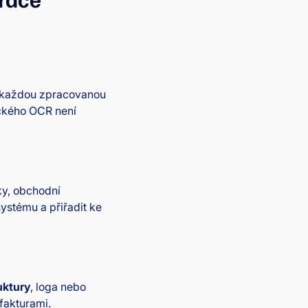
S každou zpracovanou
tického OCR není
ky, obchodní
ystému a přiřadit ke
uktury
, loga nebo
fakturami.