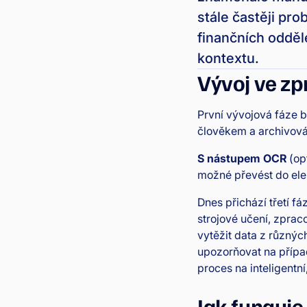
stále častěji pro
finančních odděl
kontextu.
Vývoj ve zp
První vývojová fáze b
člověkem a archivová
S nástupem OCR
(opt
možné převést do elek
Dnes přichází třetí fá
strojové učení, zprac
vytěžit data z různých
upozorňovat na příp
proces na inteligentn
Jak funguje