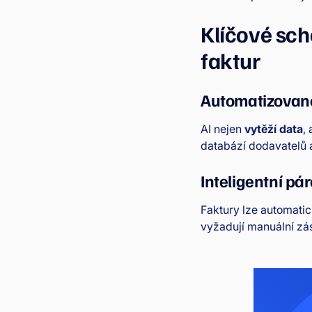
Klíčové sch
faktur
Automatizované
AI nejen
vytěží data
,
databází dodavatelů a
Inteligentní pá
Faktury lze automati
vyžadují manuální zás