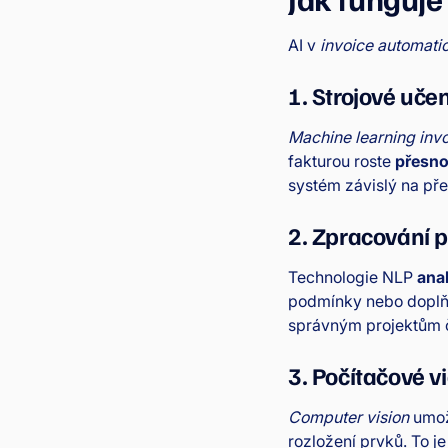
AI v
invoice automati
1. Strojové uče
Machine learning inv
fakturou roste
přesno
systém závislý na pře
2. Zpracování p
Technologie NLP
ana
podmínky nebo doplňuj
správným projektům 
3. Počítačové v
Computer vision
umož
rozložení prvků. To j