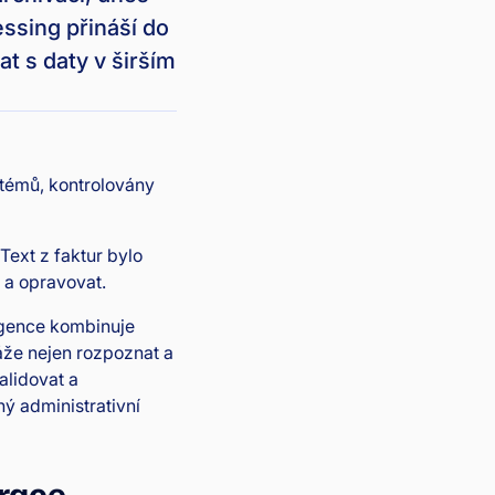
essing přináší do
t s daty v širším
stémů, kontrolovány
Text z faktur bylo
 a opravovat.
ligence kombinuje
áže nejen rozpoznat a
alidovat a
ný administrativní
urace