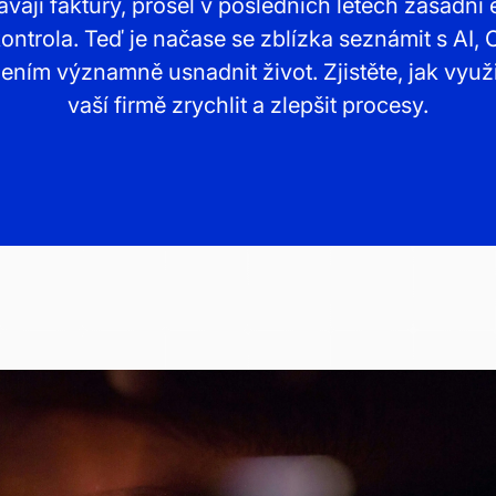
ají faktury, prošel v posledních letech zásadní e
ontrola. Teď je načase se zblízka seznámit s AI, 
ním významně usnadnit život. Zjistěte, jak využi
vaší firmě zrychlit a zlepšit procesy.