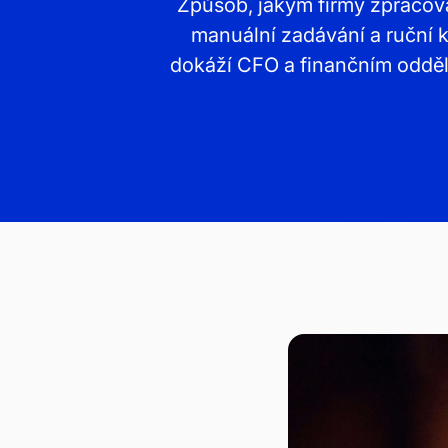
Způsob, jakým firmy zpracováv
manuální zadávání a ruční k
dokáží CFO a finančním odděle