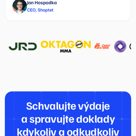
Jan Hospodka
CEO
,
Shoptet
Schvalujte výdaje
a spravujte doklady
kdykoliv a odkudkoliv