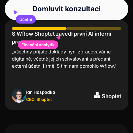
Domluvit konzultaci
Účetní
S Wflow Shoptet zavedl první AI interní
Účení Lindt chválí nízkou chybovost a
procesy
úsporu času
Finanční analytik
„Všechny přijaté doklady nyní zpracováváme
“Mobilní aplikace Wflow je nejjednodušší a
digitálně, včetně jejich schvalování a předání
nejrychlejší nástroj na schvalování faktur. Velmi
externí účetní firmě. S tím nám pomohlo Wflow."
oceňuji, že nemusím při každé transakci složitě
zapínat počítač, ale stačí dvě kliknutí v aplikaci a
mám vše odbavené. “
Jan Hospodka
Kristýna Nejezchlebová
CEO
Project manager
,
Shoptet
,
Lindt