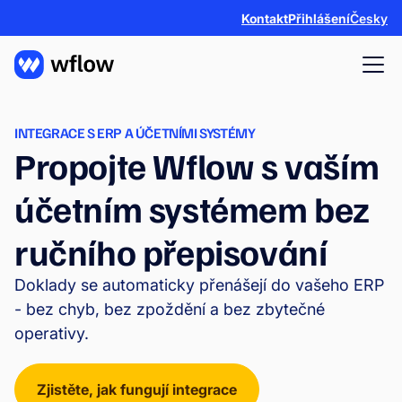
Kontakt
Přihlášení
Česky
INTEGRACE S ERP A ÚČETNÍMI SYSTÉMY
Propojte Wflow s vaším
účetním systémem bez
ručního přepisování
Doklady se automaticky přenášejí do vašeho ERP
- bez chyb, bez zpoždění a bez zbytečné
operativy.
Zjistěte, jak fungují integrace