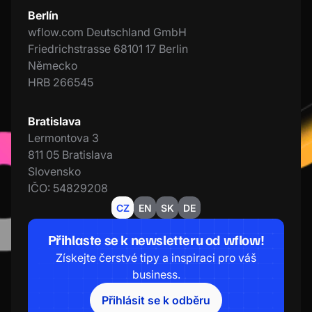
Berlín
wflow.com Deutschland GmbH
Friedrichstrasse 68101 17 Berlin
Německo
HRB 266545
Bratislava
Lermontova 3
811 05 Bratislava
Slovensko
IČO: 54829208
CZ
EN
SK
DE
Přihlaste se k newsletteru od wflow!
Získejte čerstvé tipy a inspiraci pro váš
business.
Přihlásit se k odběru