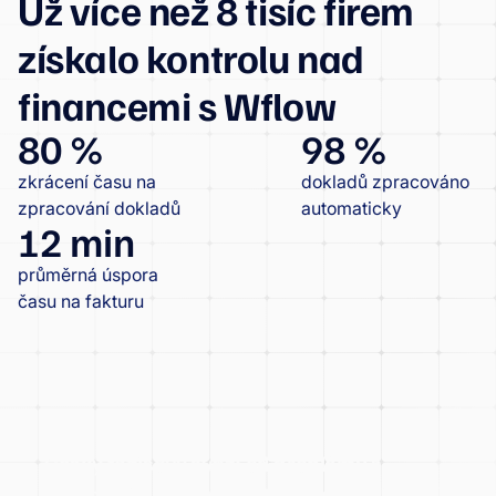
Už více než 8 tisíc firem
získalo kontrolu nad
financemi s Wflow
80 %
98 %
zkrácení času na
dokladů zpracováno
zpracování dokladů
automaticky
12 min
průměrná úspora
času na fakturu
Český tenisový svaz: od problémů s
dotacemi k transparentní kontrole financí