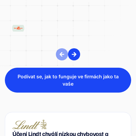
díky wflow a Grant Thornton
ČESKÝ TENISOVÝ SVAZ
Podívat se, jak to funguje ve firmách jako ta
vaše
Účení Lindt chválí nízkou chybovost a