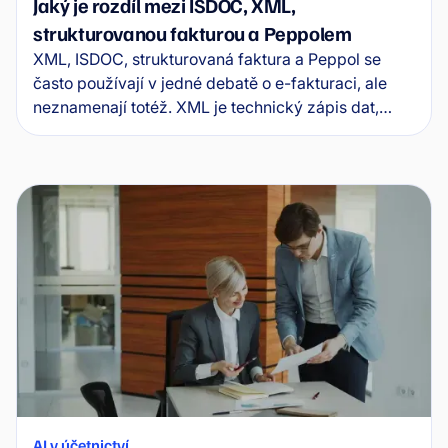
Jaký je rozdíl mezi ISDOC, XML,
strukturovanou fakturou a Peppolem
XML, ISDOC, strukturovaná faktura a Peppol se
často používají v jedné debatě o e-fakturaci, ale
neznamenají totéž. XML je technický zápis dat,
ISDOC je konkrétní formát elektronické faktury,
strukturovaná faktura je princip práce se strojově
čitelnými daty a Peppol je síť pro jejich bezpečnou
výměnu mezi systémy.
AI v účetnictví