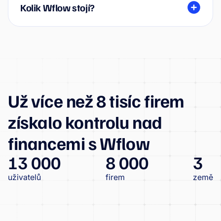
Kolik Wflow stojí?
Už více než 8 tisíc firem
získalo kontrolu nad
financemi s Wflow
13 000
8 000
3
uživatelů
firem
země