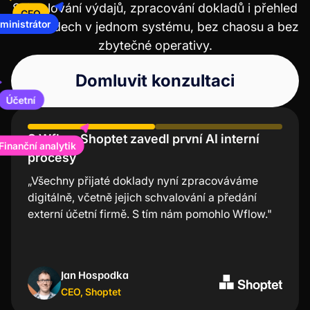
Schvalování výdajů, zpracování dokladů i přehled
ministrátor
o nákladech v jednom systému, bez chaosu a bez
CFO
zbytečné operativy.
Domluvit konzultaci
Účetní
S Wflow Shoptet zavedl první AI interní
Účení Lindt chválí nízkou chybovost a
procesy
úsporu času
Finanční analytik
„Všechny přijaté doklady nyní zpracováváme
“Mobilní aplikace Wflow je nejjednodušší a
digitálně, včetně jejich schvalování a předání
nejrychlejší nástroj na schvalování faktur. Velmi
externí účetní firmě. S tím nám pomohlo Wflow."
oceňuji, že nemusím při každé transakci složitě
zapínat počítač, ale stačí dvě kliknutí v aplikaci a
mám vše odbavené. “
Jan Hospodka
Kristýna Nejezchlebová
CEO
Project manager
,
Shoptet
,
Lindt