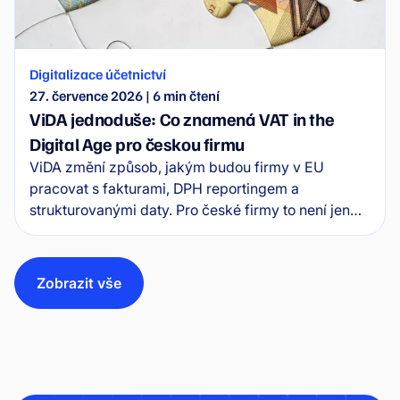
Digitalizace účetnictví
27. července 2026
|
6
min čtení
ViDA jednoduše: Co znamená VAT in the
Digital Age pro českou firmu
ViDA změní způsob, jakým budou firmy v EU
pracovat s fakturami, DPH reportingem a
strukturovanými daty. Pro české firmy to není jen
legislativní téma, ale signál, že účetní procesy musí
být připravené na e-fakturaci a větší automatizaci.
Čím dřív firma začne řešit data, workflow a
Zobrazit vše
napojení na ERP, tím menší riziko bude později
znamenat povinná změna.