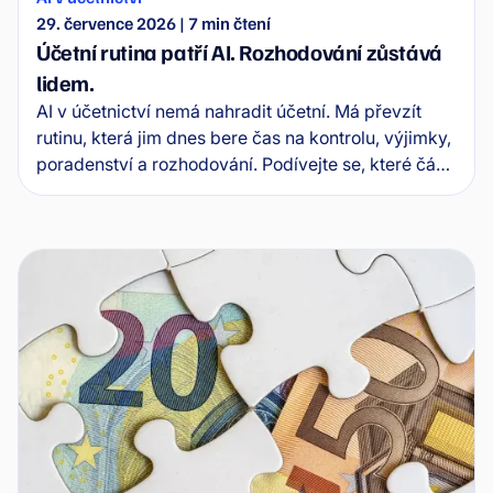
29. července 2026
|
7
min čtení
Účetní rutina patří AI. Rozhodování zůstává
lidem.
AI v účetnictví nemá nahradit účetní. Má převzít
rutinu, která jim dnes bere čas na kontrolu, výjimky,
poradenství a rozhodování. Podívejte se, které části
účetní práce AI převezme jako první.