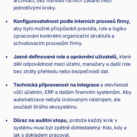
archivaci, bez nutnosti ručních zásahů mezi
jednotlivými kroky.
Konfigurovatelnost podle interních procesů firmy,
aby bylo možné přizpůsobit pravidla, role a logiku
zpracování konkrétní organizační struktuře a
schvalovacím procesům firmy.
Jasně definované role a oprávnění uživatelů,
které
dělí odpovědnost mezi účetní, manažery a další role
bez ztráty přehledu nebo bezpečnosti dat.
Technická připravenost na integrace
a otevřenost
vůči účetním, ERP a dalším firemním systémům. Aby
automatizace nebyla izolovaným nástrojem, ale
součástí širšího ekosystému.
Důraz na auditní stopu,
protože každý krok v
systému musí být zpětně dohledatelný: Kdo, kdy a
jak s dokladem pracoval.