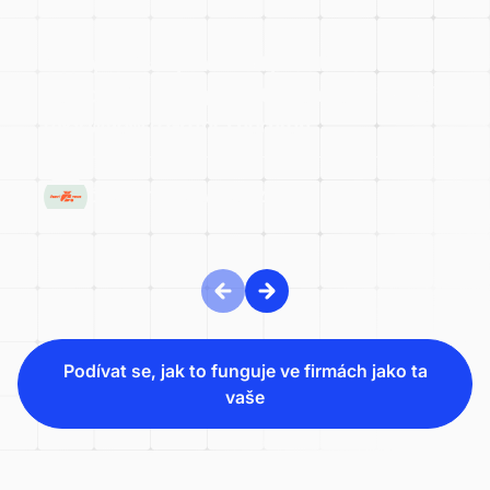
Český tenisový svaz: od problémů s
dotacemi k transparentní kontrole financí
díky wflow a Grant Thornton
ČESKÝ TENISOVÝ SVAZ
Podívat se, jak to funguje ve firmách jako ta
vaše