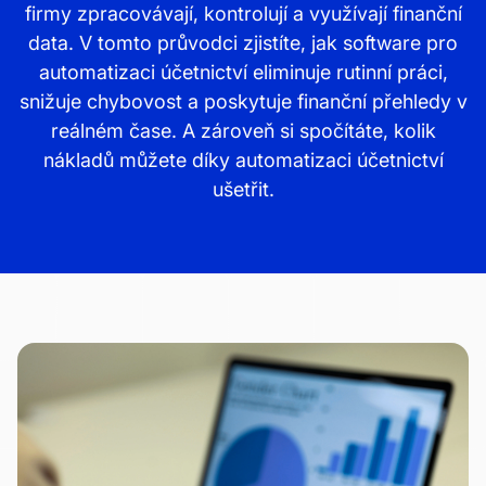
firmy zpracovávají, kontrolují a využívají finanční
data. V tomto průvodci zjistíte, jak software pro
automatizaci účetnictví eliminuje rutinní práci,
snižuje chybovost a poskytuje finanční přehledy v
reálném čase. A zároveň si spočítáte, kolik
nákladů můžete díky automatizaci účetnictví
ušetřit.