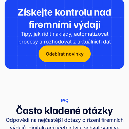
Získejte kontrolu nad
firemními výdaji
Tipy, jak řídit náklady, automatizovat
procesy a rozhodovat z aktuálních dat
Odebírat novinky
FAQ
Často kladené otázky
Odpovědi na nejčastější dotazy o řízení firemních
výdajů, digitalizaci účetnictví a schvalování ve