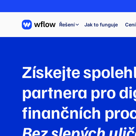
Řešení
Jak to funguje
Cení
Získejte spoleh
partnera pro di
finančních pro
Bez slepých ulič