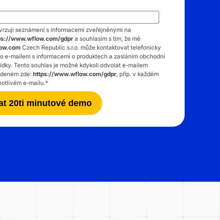
vrzuji seznámení s informacemi zveřejněnými na
ps://www.wflow.com/gdpr
a souhlasím s tím, že mě
low.com
Czech Republic s.r.o. může kontaktovat telefonicky
o e-mailem s informacemi o produktech a zasláním obchodní
ídky. Tento souhlas je možné kdykoli odvolat e-mailem
deném zde:
https://www.wflow.com/gdpr
, příp. v každém
notlivém e-mailu.
*