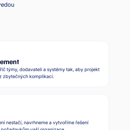
ovedou
gement
íč týmy, dodavateli a systémy tak, aby projekt
z zbytečných komplikací.
ní nestačí, navrhneme a vytvoříme řešení
m požadavkům vaší organizace.