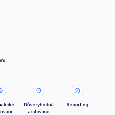
ní.
atické
Důvěryhodná
Reporting
tování
archivace