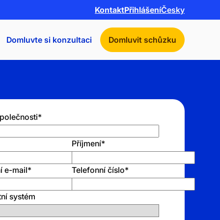
Kontakt
Přihlášení
Česky
Domluvte si konzultaci
Domluvit schůzku
polečnosti
*
Příjmení
*
í e-mail
*
Telefonní číslo
*
tní systém