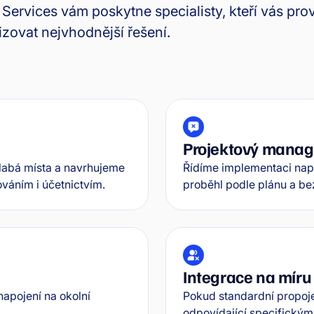
 Services vám poskytne specialisty, kteří vás pr
zovat nejvhodnější řešení.
Projektový mana
slabá místa a navrhujeme
Řídíme implementaci např
váním i účetnictvím.
proběhl podle plánu a be
Integrace na míru
apojení na okolní
Pokud standardní propoje
.
odpovídající specifický