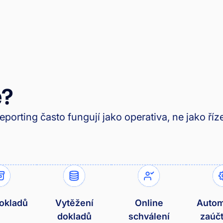
e?
porting často fungují jako operativa, ne jako říze
okladů
Vytěžení
Online
Autom
dokladů
schválení
zaúč