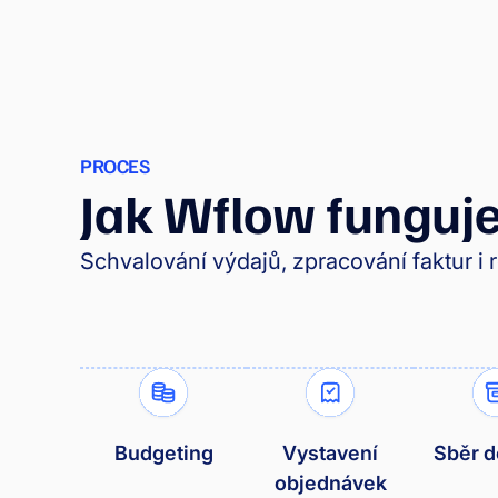
PROCES
Jak Wflow funguj
Schvalování výdajů, zpracování faktur i re
Budgeting
Vystavení
Sběr d
objednávek