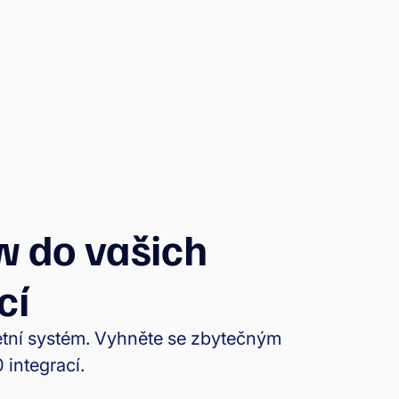
w do vašich
cí
četní systém. Vyhněte se zbytečným
 integrací.