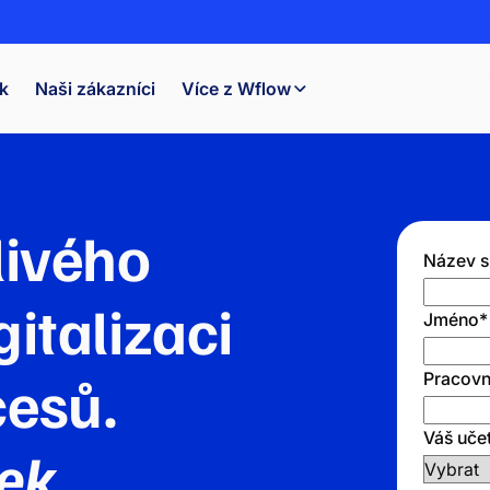
k
Naši zákazníci
Více z Wflow
livého
Název s
gitalizaci
Jméno
*
cesů.
Pracovn
Váš uče
ek.