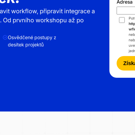
Adresa
t workflow, připravit integrace a
Pot
í. Od prvního workshopu až po
htt
wf
neb
Osvědčené postupy z
nab
desítek projektů
uve
jed