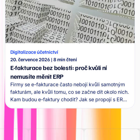
Digitalizace účetnictví
20. července 2026
|
8
min čtení
E-fakturace bez bolesti: proč kvůli ní
nemusíte měnit ERP
Firmy se e-fakturace často nebojí kvůli samotným
fakturám, ale kvůli tomu, co se začne dít okolo nich.
Kam budou e-faktury chodit? Jak se propojí s ERP?
Kdo je schválí a co se stane s výjimkami?