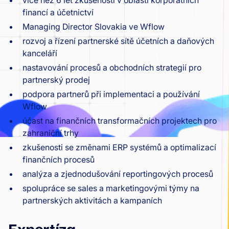
více než 6 let zkušeností v oblasti korporátních
financí a účetnictví
Managing Director Slovakia ve Wflow
rozvoj a řízení partnerské sítě účetních a daňových
kanceláří
nastavování procesů a obchodních strategií pro
partnerský prodej
podpora partnerů při implementaci a používání
Wflow
účast na finančních transformačních projektech pro
zahraniční trhy
zkušenosti se změnami ERP systémů a optimalizací
finančních procesů
analýza a zjednodušování reportingových procesů
spolupráce se sales a marketingovými týmy na
partnerských aktivitách a kampaních
Expertíza