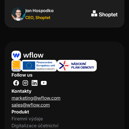
Jan Hospodka
Kristýna Nejezchlebová
CEO
Project manager
,
Shoptet
,
Lindt
Follow us
Kontakty
marketing@wflow.com
sales@wflow.com
Produkt
Firemní výdaje
Digitalizace účetnictví