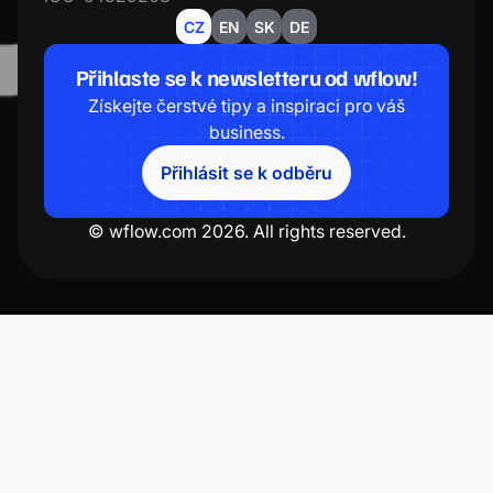
CZ
EN
SK
DE
Přihlaste se k newsletteru od wflow!
Získejte čerstvé tipy a inspiraci pro váš
business.
Přihlásit se k odběru
© wflow.com 2026. All rights reserved.