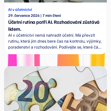
AI v účetnictví
29. července 2026
|
7
min čtení
Účetní rutina patří AI. Rozhodování zůstává
lidem.
AI v účetnictví nemá nahradit účetní. Má převzít
rutinu, která jim dnes bere čas na kontrolu, výjimky,
poradenství a rozhodování. Podívejte se, které části
účetní práce AI převezme jako první.