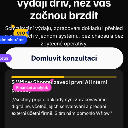
výdaji dřív, než vás
začnou brzdit
Schvalování výdajů, zpracování dokladů i přehled
Administrátor
o nákladech v jednom systému, bez chaosu a bez
CFO
zbytečné operativy.
Domluvit konzultaci
Účetní
S Wflow Shoptet zavedl první AI interní
Účení Lindt chválí nízkou chybovost a
Finanční analytik
procesy
úsporu času
„Všechny přijaté doklady nyní zpracováváme
“Mobilní aplikace Wflow je nejjednodušší a
digitálně, včetně jejich schvalování a předání
nejrychlejší nástroj na schvalování faktur. Velmi
externí účetní firmě. S tím nám pomohlo Wflow."
oceňuji, že nemusím při každé transakci složitě
zapínat počítač, ale stačí dvě kliknutí v aplikaci a
mám vše odbavené. “