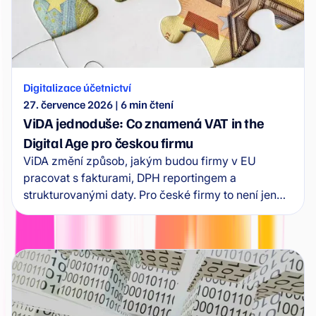
Digitalizace účetnictví
27. července 2026
|
6
min čtení
ViDA jednoduše: Co znamená VAT in the
Digital Age pro českou firmu
ViDA změní způsob, jakým budou firmy v EU
pracovat s fakturami, DPH reportingem a
strukturovanými daty. Pro české firmy to není jen
legislativní téma, ale signál, že účetní procesy musí
být připravené na e-fakturaci a větší automatizaci.
Čím dřív firma začne řešit data, workflow a
napojení na ERP, tím menší riziko bude později
znamenat povinná změna.