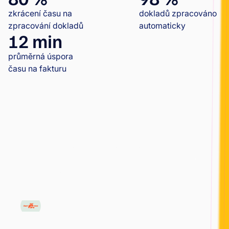
zkrácení času na
dokladů zpracováno
zpracování dokladů
automaticky
12 min
průměrná úspora
času na fakturu
Český tenisový svaz: od problémů s
dotacemi k transparentní kontrole financí
díky wflow a Grant Thornton
ČESKÝ TENISOVÝ SVAZ