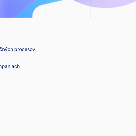
nčných procesov
ampaniach