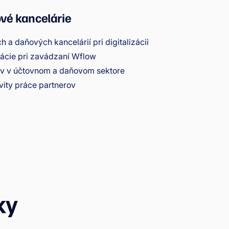
vé kancelárie
 a daňových kancelárií pri digitalizácii
tácie pri zavádzaní Wflow
ov v účtovnom a daňovom sektore
vity práce partnerov
ky