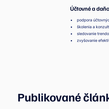
Účtovné a daňo
podpora účtovných
školenia a konzul
sledovanie trend
zvyšovanie efekti
Publikované člán