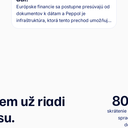
Európske financie sa postupne presúvajú od
dokumentov k dátam a Peppol je
infraštruktúra, ktorá tento prechod umožňuje.
Ako funguje prenos elektronických faktúr a
ako sa pripraviť na pripravované legislatívne
zmeny na Slovensku?
80
iem už riadi
skrátenie
su.
spra
d