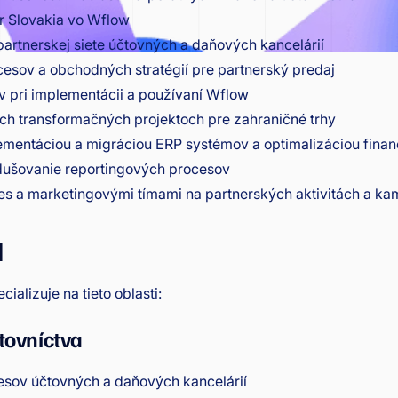
r Slovakia vo Wflow
 partnerskej siete účtovných a daňových kancelárií
esov a obchodných stratégií pre partnerský predaj
v pri implementácii a používaní Wflow
ch transformačných projektoch pre zahraničné trhy
lementáciou a migráciou ERP systémov a optimalizáciou fina
dušovanie reportingových procesov
les a marketingovými tímami na partnerských aktivitách a k
a
ializuje na tieto oblasti:
čtovníctva
cesov účtovných a daňových kancelárií