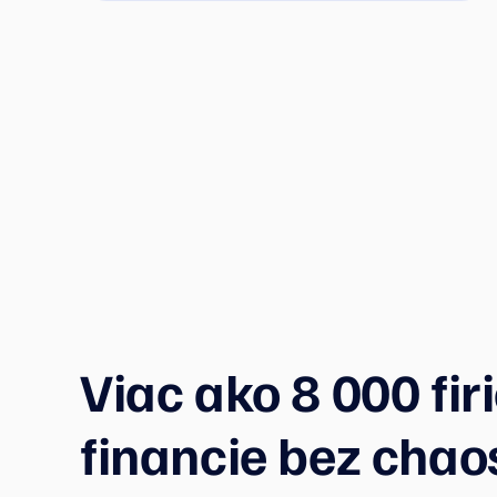
stane s výnimkami?
Viac ako 8 000 fir
financie bez chao