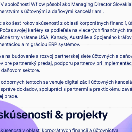
 V spoločnosti Wflow pôsobí ako Managing Director Slovakia
nerstvám s účtovnými a daňovými kanceláriami.
 ako šesť rokov skúseností z oblasti korporátnych financií, ú
Počas svojej kariéry sa podieľala na viacerých finančných 
ičné trhy vrátane USA, Kanady, Austrálie a Spojeného kráľov
ementáciou a migráciou ERP systémov.
a na budovanie a rozvoj partnerskej siete účtovných a daňov
v pre partnerský predaj, podporu partnerov pri implementác
 daňovom sektore.
 odborných textoch sa venuje digitalizácii účtovných kancelári
 správe dokladov, spolupráci s partnermi a praktickému za
ej praxe.
skúsenosti & projekty
kúseností v oblasti korporátnych financií a účtovníctva