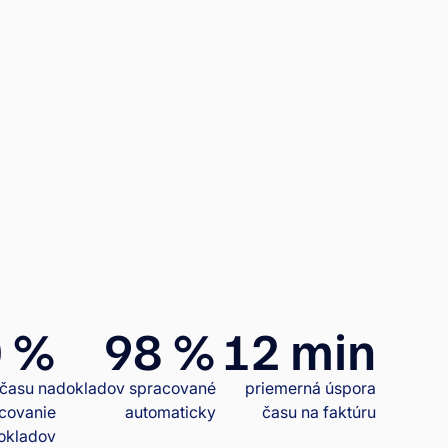
 %
98 %
12 min
 času na
dokladov spracované
priemerná úspora
covanie
automaticky
času na faktúru
okladov