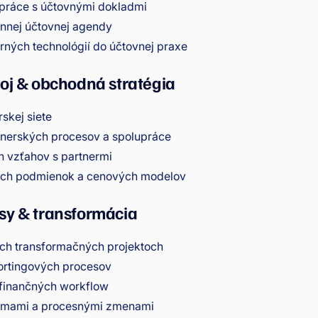
práce s účtovnými dokladmi
innej účtovnej agendy
ných technológií do účtovnej praxe
voj & obchodná stratégia
skej siete
tnerských procesov a spolupráce
h vzťahov s partnermi
ých podmienok a cenových modelov
sy & transformácia
ých transformačných projektoch
portingových procesov
finančných workflow
témami a procesnými zmenami