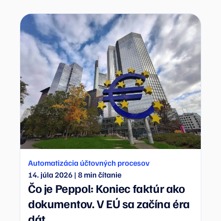
Automatizácia účtovných procesov
14. júla 2026
|
8
min čítanie
Čo je Peppol: Koniec faktúr ako
dokumentov. V EÚ sa začína éra
dát.