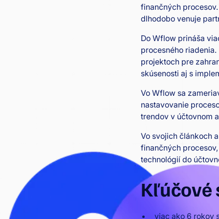
finančných procesov.
dlhodobo venuje part
Do Wflow prináša viac
procesného riadenia. 
projektoch pre zahran
skúsenosti aj s impl
Vo Wflow sa zameriav
nastavovanie proceso
trendov v účtovnom a
Vo svojich článkoch a
finančných procesov,
technológií do účtovn
Kľúčové 
viac ako 6 rokov s