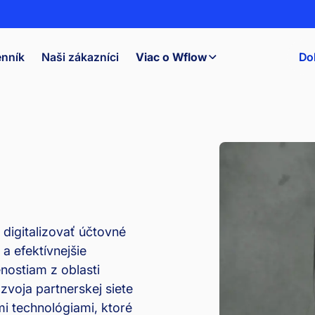
nník
Naši zákazníci
Viac o Wflow
Do
igitalizovať účtovné
 efektívnejšie
nostiam z oblasti
zvoja partnerskej siete
i technológiami, ktoré