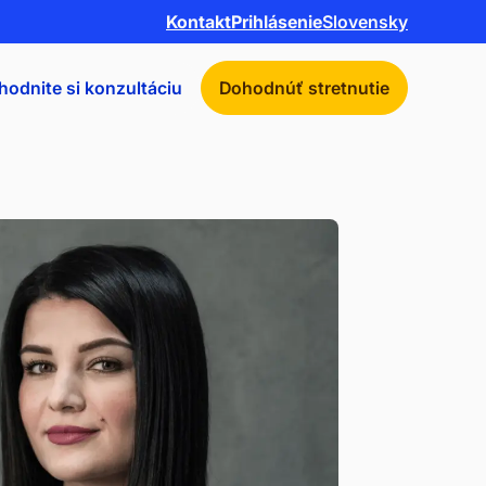
Kontakt
Prihlásenie
Slovensky
hodnite si konzultáciu
Dohodnúť stretnutie