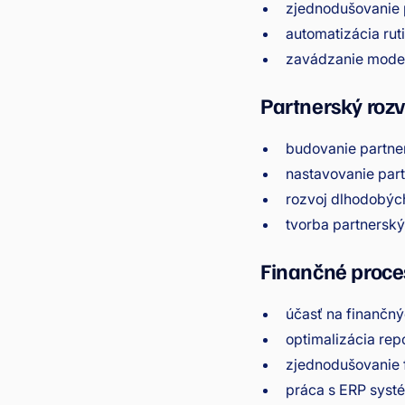
zjednodušovanie 
automatizácia rut
zavádzanie moder
Partnerský roz
budovanie partner
nastavovanie par
rozvoj dlhodobýc
tvorba partnersk
Finančné proce
účasť na finančn
optimalizácia re
zjednodušovanie 
práca s ERP sys