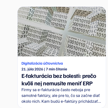
Digitalizácia účtovníctva
21. júla 2026
|
7
min čítanie
E-fakturácia bez bolesti: prečo
kvôli nej nemusíte meniť ERP
Firmy sa e-fakturácie často neboja pre
samotné faktúry, ale pre to, čo sa začne diať
okolo nich. Kam budú e-faktúry prichádzať?
Ako sa prepoja s ERP? Kto ich schváli a čo sa