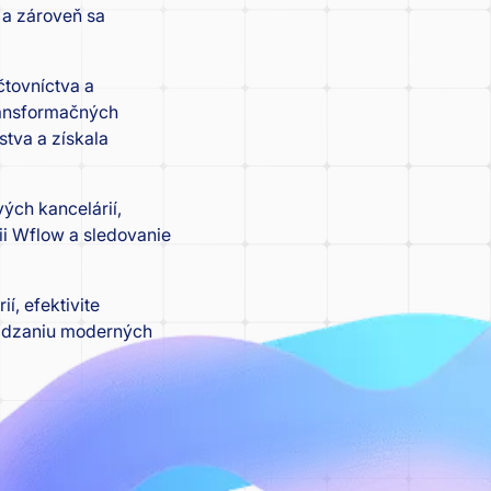
 a zároveň sa
čtovníctva a
transformačných
stva a získala
ých kancelárií,
ii Wflow a sledovanie
í, efektivite
vádzaniu moderných