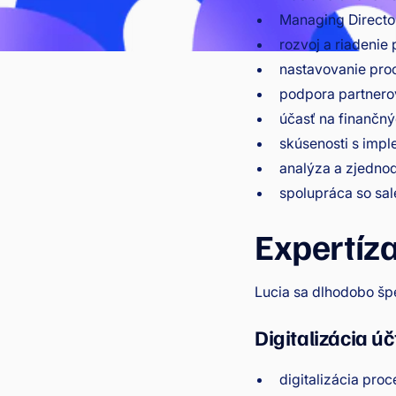
Managing Directo
rozvoj a riadenie
nastavovanie proc
podpora partnero
účasť na finančný
skúsenosti s imp
analýza a zjedno
spolupráca so sa
Expertíz
Lucia sa dlhodobo špec
Digitalizácia ú
digitalizácia pro