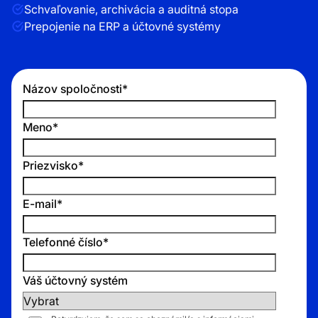
Schvaľovanie, archivácia a auditná stopa
Prepojenie na ERP a účtovné systémy
Názov spoločnosti
*
Meno
*
Priezvisko
*
E-mail
*
Telefonné číslo
*
Váš účtovný systém