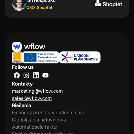
Jan Hospodka
Kristýna Nejezchlebová
CEO
Project manager
,
Shoptet
,
Lindt
Follow us
Kontakty
marketing@wflow.com
sales@wflow.com
Riešenia
Finančný prehľad v reálnom čase
Digitalizácia účtovníctva
Automatizácia faktúr