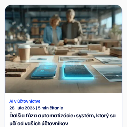
začínajú riešenia zamerané na procesy, kontrolu a
škálovateľnosť, ktoré firmám dávajú zmysel aj z
dlhodobého hľadiska.
AI v účtovníctve
28. júla 2026
|
5
min čítanie
Ďalšia fáza automatizácie: systém, ktorý sa
učí od vašich účtovníkov