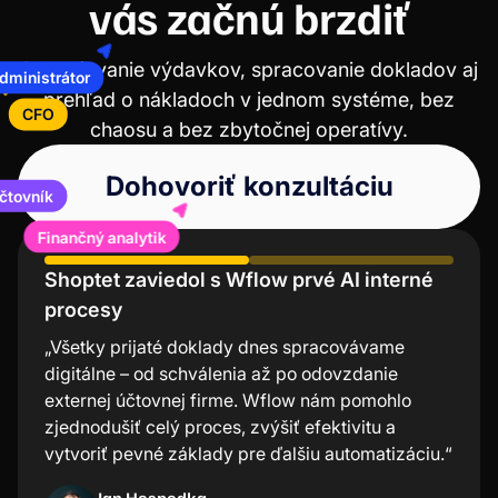
vás začnú brzdiť
Administrátor
Schvaľovanie výdavkov, spracovanie dokladov aj
CFO
prehľad o nákladoch v jednom systéme, bez
chaosu a bez zbytočnej operatívy.
Dohovoriť konzultáciu
Účtovník
Finančný analytik
Shoptet zaviedol s Wflow prvé AI interné
Lindt oceňuje nízku chybovosť a úsporu
procesy
času
„Všetky prijaté doklady dnes spracovávame
„Mobilná aplikácia Wflow je najjednoduchší a
digitálne – od schválenia až po odovzdanie
najrýchlejší spôsob schvaľovania faktúr. Veľmi
externej účtovnej firme. Wflow nám pomohlo
oceňujem, že pri každej transakcii nemusím
zjednodušiť celý proces, zvýšiť efektivitu a
zapínať počítač – stačí pár kliknutí v aplikácii a
vytvoriť pevné základy pre ďalšiu automatizáciu.“
všetko je vybavené.“