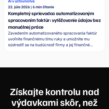
AI v účtovníctve
22. júla 2026
|
6
min čítanie
Kompletný sprievodca automatizovaným
spracovaním faktúr: vytěžovanie údajov bez
manuálnej práce
Zavedením automatizovaného spracovania faktúr
uvoľníte finančnému tímu ruky a umožníte mu
sústrediť sa na budúcnosť firmy a jej finančné
zdravie. V tomto sprievodcovi sa dozviete, ako
softvér na automatizáciu faktúr funguje v praxi, aké
konkrétne výhody prináša a ako ho zaviesť bez
zbytočných komplikácií.
Získajte kontrolu nad
výdavkami skôr, než