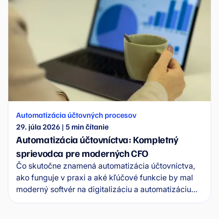
Automatizácia účtovných procesov
29. júla 2026
|
5
min čítanie
Automatizácia účtovníctva: Kompletný
sprievodca pre moderných CFO
Čo skutočne znamená automatizácia účtovníctva,
ako funguje v praxi a aké kľúčové funkcie by mal
moderný softvér na digitalizáciu a automatizáciu
spĺňať? Kompletný sprievodca pre CFO ukazuje,
kde sa končia jednoduché nástroje a kde sa