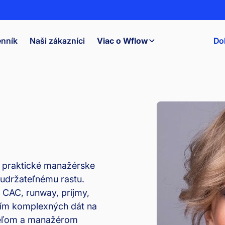
nník
Naši zákazníci
Viac o Wflow
Do
 praktické manažérske
 udržateľnému rastu.
CAC, runway, príjmy,
ním komplexných dát na
teľom a manažérom