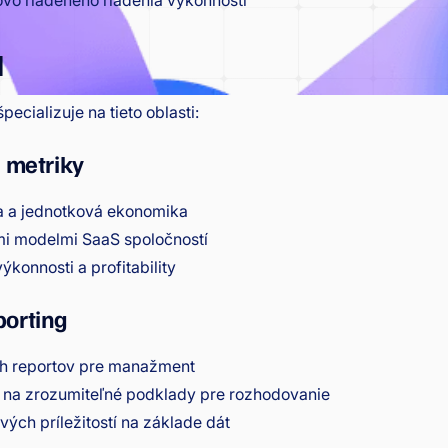
vo riadeného riadenia výkonnosti
a
pecializuje na tieto oblasti:
 metriky
ia a jednotková ekonomika
mi modelmi SaaS spoločností
konnosti a profitability
orting
h reportov pre manažment
t na zrozumiteľné podklady pre rozhodovanie
ových príležitostí na základe dát