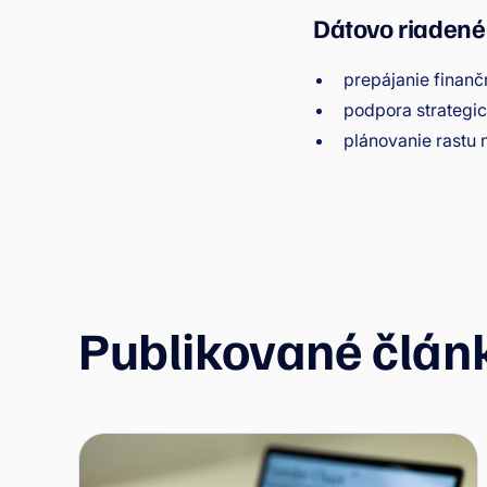
Dátovo riadené 
prepájanie finan
podpora strategi
plánovanie rastu 
Publikované člán