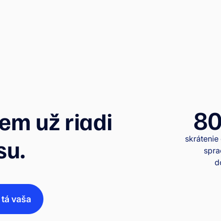
80
iem už riadi
skrátenie
su.
spra
d
 tá vaša
SMEyo zrýchlilo prácu s