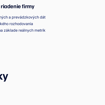
riadenie firmy
čných a prevádzkových dát
ckého rozhodovania
na základe reálnych metrík
ky