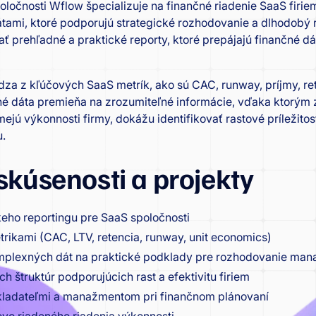
poločnosti Wflow špecializuje na finančné riadenie SaaS firi
átami, ktoré podporujú strategické rozhodovanie a dlhodobý
ť prehľadné a praktické reporty, ktoré prepájajú finančné dá
dza z kľúčových SaaS metrík, ako sú CAC, runway, príjmy, re
 dáta premieňa na zrozumiteľné informácie, vďaka ktorým z
ejú výkonnosti firmy, dokážu identifikovať rastové príležitost
u.
skúsenosti a projekty
eho reportingu pre SaaS spoločnosti
rikami (CAC, LTV, retencia, runway, unit economics)
mplexných dát na praktické podklady pre rozhodovanie ma
h štruktúr podporujúcich rast a efektivitu firiem
kladateľmi a manažmentom pri finančnom plánovaní