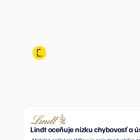
Capila automatizuje
účtovníctvo a šetrí čas sebe aj
svojim klientom
CAPILA
Lindt oceňuje nízku chybovosť a 