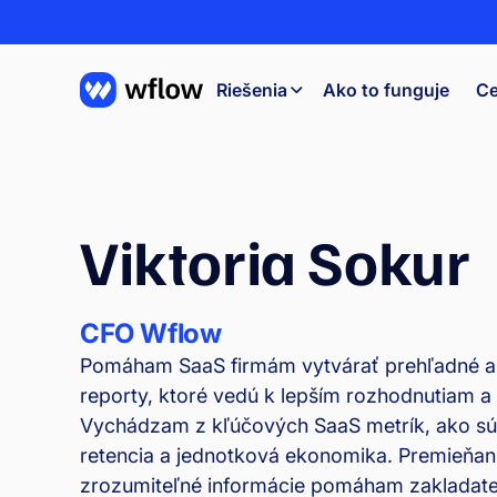
Riešenia
Ako to funguje
Ce
Viktoria Sokur
CFO Wflow
Pomáham SaaS firmám vytvárať prehľadné a
reporty, ktoré vedú k lepším rozhodnutiam a
Vychádzam z kľúčových SaaS metrík, ako sú 
retencia a jednotková ekonomika. Premieňa
zrozumiteľné informácie pomáham zaklada