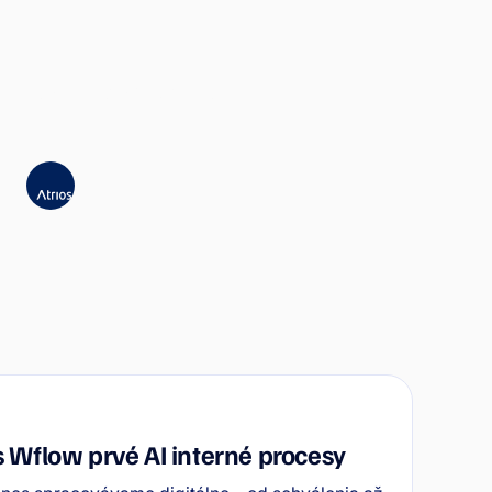
Atrios zefektivnil schvalování
faktur díky Wflow
ATRIOS
s Wflow prvé AI interné procesy