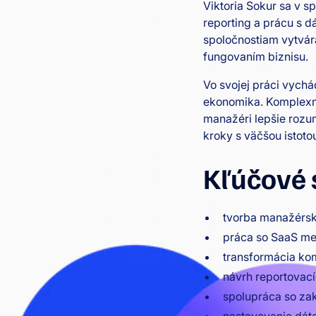
Viktoria Sokur sa v s
reporting a prácu s d
spoločnostiam vytvára
fungovaním biznisu.
Vo svojej práci vychá
ekonomika. Komplexné
manažéri lepšie rozum
kroky s väčšou istoto
Kľúčové 
tvorba manažérsk
práca so SaaS met
transformácia ko
návrh reportovacíc
spolupráca so za