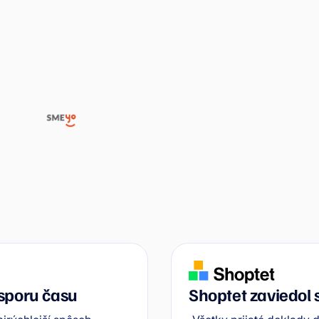
dokladmi o 70 % a má všetky
dokumenty vždy poruke vďaka
Wflow
SMEYO
úsporu času
Shoptet zaviedol 