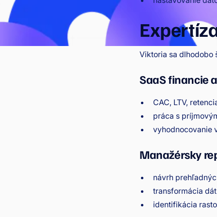
nastavovanie dáto
Expertíz
Viktoria sa dlhodobo š
SaaS financie a
CAC, LTV, retenc
práca s príjmový
vyhodnocovanie vý
Manažérsky rep
návrh prehľadnýc
transformácia dá
identifikácia rast