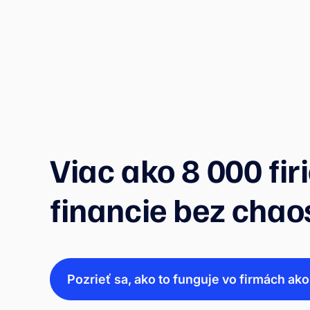
Kompletný sprievodca pre CFO ukazuje, kde
sa končia jednoduché nástroje a kde sa
začínajú riešenia zamerané na procesy,
kontrolu a škálovateľnosť, ktoré firmám
dávajú zmysel aj z dlhodobého hľadiska.
Viac ako 8 000 fir
financie bez chao
Pozrieť sa, ako to funguje vo firmách ako