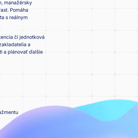
em, manažérsky
 rast. Pomáha
ta s reálnym
tencia či jednotková
akladatelia a
i a plánovať ďalšie
nažmentu