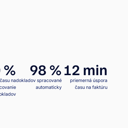
 %
98 %
12 min
 času na
dokladov spracované
priemerná úspora
covanie
automaticky
času na faktúru
okladov