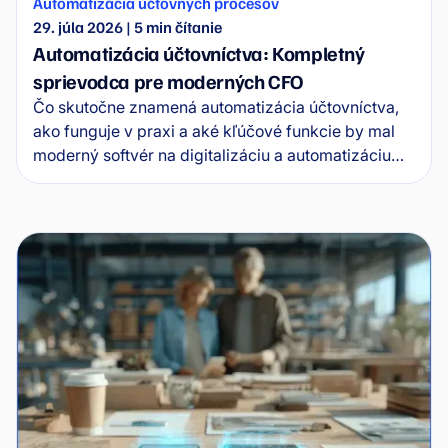
Automatizácia účtovných procesov
29. júla 2026
|
5
min čítanie
Automatizácia účtovníctva: Kompletný
sprievodca pre moderných CFO
Čo skutočne znamená automatizácia účtovníctva,
ako funguje v praxi a aké kľúčové funkcie by mal
moderný softvér na digitalizáciu a automatizáciu
spĺňať? Kompletný sprievodca pre CFO ukazuje,
kde sa končia jednoduché nástroje a kde sa
začínajú riešenia zamerané na procesy, kontrolu a
škálovateľnosť, ktoré firmám dávajú zmysel aj z
dlhodobého hľadiska.