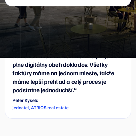
„Wflow nám výrazne zrýchlilo
schvaľovanie faktúr a umožnilo prejsť na
plne digitálny obeh dokladov. Všetky
faktúry máme na jednom mieste, takže
máme lepší prehľad a celý proces je
podstatne jednoduchší.“
Peter Kysela
jednatel, ATRIOS real estate