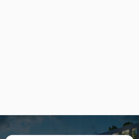
digitálny obeh
dokladov
Atrios Real Estate prešiel z papierového obehu
faktúr na digitálne schvaľovanie vo Wflow a
výrazne zrýchlil celý proces správy dokladov.
Vďaka centralizácii dokladov a jasne
nastavenému schvaľovaciemu procesu získal tím
lepší prehľad, vyššiu dohľadateľnosť a možnosť
schvaľovať faktúry odkiaľkoľvek.