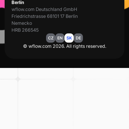
Berlín
wflow.com Deutschland GmbH
Friedrichstrasse 68101 17 Berlin
Nemecko
HRB 266545
CZ
EN
SK
DE
© wflow.com 2026. All rights reserved.