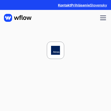
Kontakt
Prihlásenie
Slovensky
Slovenský developer
Atrios zrýchlil
schvaľovanie faktúr o
90 % a prešiel na