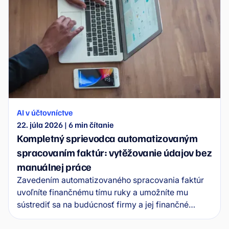
AI v účtovníctve
22. júla 2026
|
6
min čítanie
Kompletný sprievodca automatizovaným
spracovaním faktúr: vytěžovanie údajov bez
manuálnej práce
Zavedením automatizovaného spracovania faktúr
uvoľníte finančnému tímu ruky a umožníte mu
sústrediť sa na budúcnosť firmy a jej finančné
zdravie. V tomto sprievodcovi sa dozviete, ako
softvér na automatizáciu faktúr funguje v praxi, aké