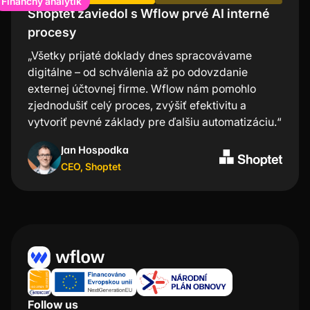
Shoptet zaviedol s Wflow prvé AI interné
Lindt oceňuje nízku chybovosť a úsporu
procesy
času
„Všetky prijaté doklady dnes spracovávame
„Mobilná aplikácia Wflow je najjednoduchší a
digitálne – od schválenia až po odovzdanie
najrýchlejší spôsob schvaľovania faktúr. Veľmi
externej účtovnej firme. Wflow nám pomohlo
oceňujem, že pri každej transakcii nemusím
zjednodušiť celý proces, zvýšiť efektivitu a
zapínať počítač – stačí pár kliknutí v aplikácii a
vytvoriť pevné základy pre ďalšiu automatizáciu.“
všetko je vybavené.“
Jan Hospodka
Kristýna Nejezchlebová
CEO
Project manager
,
Shoptet
,
Lindt
Follow us