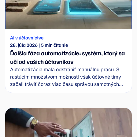
AI v účtovníctve
28. júla 2026
|
5
min čítanie
Ďalšia fáza automatizácie: systém, ktorý sa
učí od vašich účtovníkov
Automatizácia mala odstrániť manuálnu prácu. S
rastúcim množstvom možností však účtovné tímy
začali tráviť čoraz viac času správou samotných
automatizácií. Wflow teraz prináša...