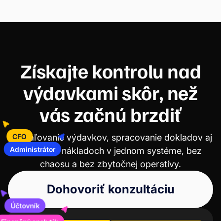
konkrétne výhody prináša a ako ho zaviesť bez
zbytočných komplikácií.
Získajte kontrolu nad
výdavkami skôr, než
vás začnú brzdiť
CFO
Schvaľovanie výdavkov, spracovanie dokladov aj
prehľad o nákladoch v jednom systéme, bez
Administrátor
chaosu a bez zbytočnej operatívy.
Dohovoriť konzultáciu
Účtovník
inančný analytik