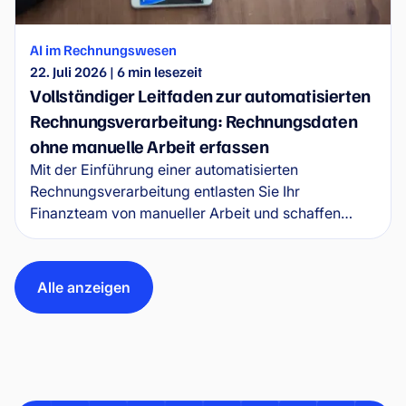
AI im Rechnungswesen
22. Juli 2026
|
6
min lesezeit
Vollständiger Leitfaden zur automatisierten
Rechnungsverarbeitung: Rechnungsdaten
ohne manuelle Arbeit erfassen
Mit der Einführung einer automatisierten
Rechnungsverarbeitung entlasten Sie Ihr
Finanzteam von manueller Arbeit und schaffen
Freiraum für die Zukunft und finanzielle Stabilität
des Unternehmens. In diesem Leitfaden erfahren
Sie, wie Software zur Rechnungsautomatisierung in
Alle anzeigen
der Praxis funktioniert, welche konkreten Vorteile
sie bietet und wie sie sich ohne unnötige
Komplexität einführen lässt.