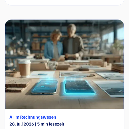
Software für die Digitalisierung und
Automatisierung der Buchhaltung bieten? Dieser
Leitfaden für CFOs zeigt, wo einfache Tools an ihre
Grenzen stoßen und wo skalierbare Lösungen
beginnen, die auf Prozesse, Kontrolle und
langfristige Effizienz ausgerichtet sind.
AI im Rechnungswesen
28. Juli 2026
|
5
min lesezeit