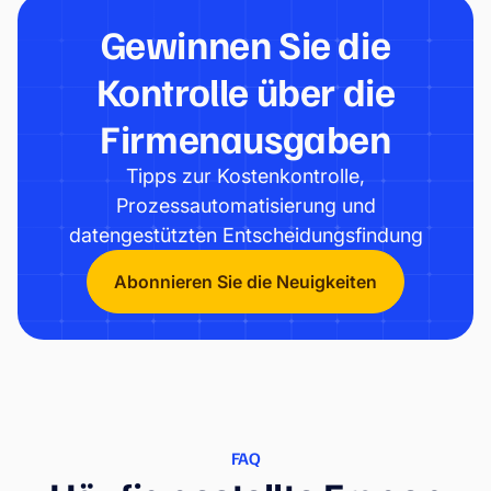
Gewinnen Sie die
Kontrolle über die
Firmenausgaben
Tipps zur Kostenkontrolle,
Prozessautomatisierung und
datengestützten Entscheidungsfindung
Abonnieren Sie die Neuigkeiten
FAQ