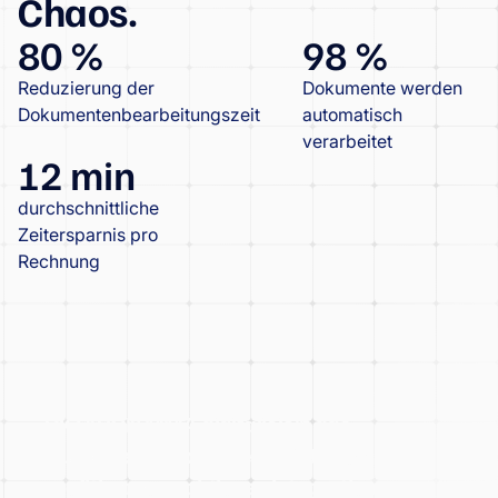
Chaos.
80 %
98 %
Reduzierung der
Dokumente werden
Dokumentenbearbeitungszeit
automatisch
verarbeitet
12 min
durchschnittliche
Zeitersparnis pro
Rechnung
OKTAGON MMA digitalisiert das
Ausgabenmanagement mit Wflow und
profitiert von nahtlosen Integrationen