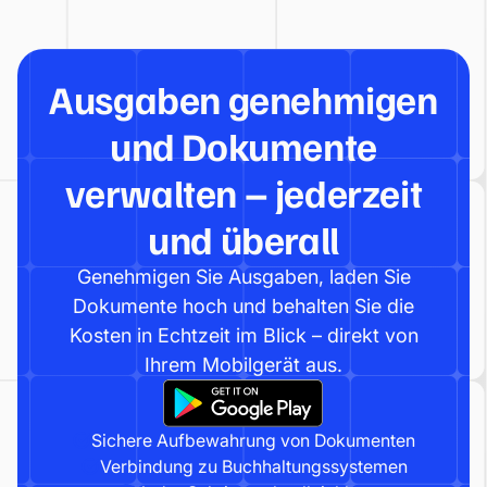
Ausgaben genehmigen
und Dokumente
verwalten – jederzeit
und überall
Genehmigen Sie Ausgaben, laden Sie
Dokumente hoch und behalten Sie die
Kosten in Echtzeit im Blick – direkt von
Ihrem Mobilgerät aus.
Sichere Aufbewahrung von Dokumenten
Verbindung zu Buchhaltungssystemen