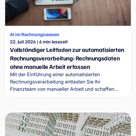
AI im Rechnungswesen
22. Juli 2026
|
6
min lesezeit
Vollständiger Leitfaden zur automatisierten
Rechnungsverarbeitung: Rechnungsdaten
ohne manuelle Arbeit erfassen
Mit der Einführung einer automatisierten
Rechnungsverarbeitung entlasten Sie Ihr
Finanzteam von manueller Arbeit und schaffen
Freiraum für die Zukunft und finanzielle Stabilität
des Unternehmens. In diesem Leitfaden erfahren
Sie, wie Software zur Rechnungsautomatisierung in
der Praxis funktioniert, welche konkreten Vorteile
sie bietet und wie sie sich ohne unnötige
Komplexität einführen lässt.