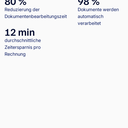
80 %
98 %
Reduzierung der
Dokumente werden
Dokumentenbearbeitungszeit
automatisch
verarbeitet
12 min
durchschnittliche
Zeitersparnis pro
Rechnung
OKTAGON MMA digitalisiert das
Ausgabenmanagement mit Wflow und
profitiert von nahtlosen Integrationen