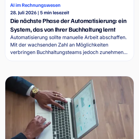
AI im Rechnungswesen
28. Juli 2026
|
5
min lesezeit
Die nächste Phase der Automatisierung: ein
System, das von Ihrer Buchhaltung lernt
Automatisierung sollte manuelle Arbeit abschaffen.
Mit der wachsenden Zahl an Möglichkeiten
verbringen Buchhaltungsteams jedoch zunehmend
Zeit damit, die Automatisierungen selbst zu
verwalten. Wflow führt nun die nächste Phase der
Buchhaltungsautomatisierung ein: ein System, das
aus realem Buchungsverhalten lernt und
selbstständig Buchungsregeln vorschlägt.