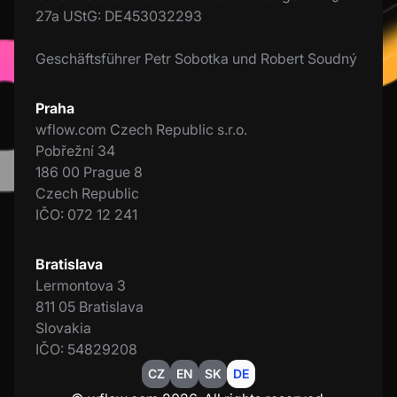
27a UStG: DE453032293
Geschäftsführer Petr Sobotka und Robert Soudný
Praha
wflow.com Czech Republic s.r.o.
Pobřežní 34
186 00 Prague 8
Czech Republic
IČO: 072 12 241
Bratislava
Lermontova 3
811 05 Bratislava
Slovakia
IČO: 54829208
CZ
EN
SK
DE